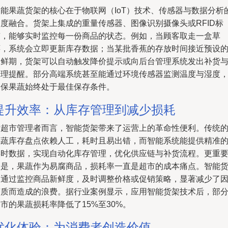
智能果蔬货架的核心在于物联网（IoT）技术、传感器与数据分析
深度融合。货架上集成的重量传感器、图像识别摄像头或RFID标
签，能够实时监控每一份商品的状态。例如，当顾客取走一盒草
莓，系统会立即更新库存数据；当某批香蕉的存放时间接近预设
保鲜期，货架可以自动触发降价提示或向后台管理系统发出补货
清理提醒。部分高端系统甚至能通过环境传感器监测温度与湿度
确保果蔬始终处于最佳保存条件。
提升效率：从库存管理到减少损耗
对超市管理者而言，智能货架带来了运营上的革命性便利。传统
果蔬库存盘点依赖人工，耗时且易出错，而智能系统能提供精准
实时数据，实现自动化库存管理，优化供应链与补货流程。更重
的是，果蔬作为易腐商品，损耗率一直是超市的成本痛点。智能
架通过监控商品新鲜度，及时调整价格或促销策略，显著减少了
变质而造成的浪费。据行业案例显示，应用智能货架技术后，部
市的果蔬损耗率降低了15%至30%。
优化体验：为消费者创造价值