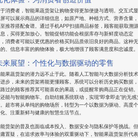
对于消费者，智能果蔬货架让购物变得更加便捷与透明。交互式
示屏可以展示商品的详细信息，如原产地、种植方式、营养含量
甚至推荐搭配食谱。通过手机APP扫描商品标签，顾客能获取溯
信息，买得更加放心。智能促销功能会根据库存与新鲜度动态定
价，消费者可能以更优惠的价格买到品质依旧良好的商品。这种
缝的、信息丰富的购物体验，极大地增强了顾客满意度和忠诚度
未来展望：个性化与数据驱动的零售
智能果蔬货架的潜力远不止于此。随着人工智能与大数据分析技
的进步，未来的货架将能更懂顾客。系统可以分析历史购买数据
为路过的顾客推荐其可能喜欢的果蔬，或提醒常购商品正在促销
它还能与智能购物车、自助结账系统联动，实现“即拿即走”的无感
付。超市将从单纯的购物场所，转型为一个以数据为驱动、高度
性化、注重新鲜与健康的智慧生活节点。
智能货架的普及也面临成本投入、数据安全与隐私保护等挑战。
毋庸置疑，在追求效率与体验的双重驱动下，智能果蔬货架所代