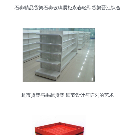
石狮精品货架石狮玻璃展柜永春轻型货架晋江钛合
金货架福州精品货架价格 厂家 图片
超市货架与果蔬货架 细节设计与陈列的艺术