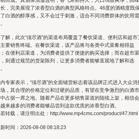
酿制而成。其酒体清澈透明，香气浓郁持久，入口绵甜爽净，回
悠长，完美展现了浓香型白酒的典型风格特点。46度的酒精度既
留了白酒的醇厚感，又不会过于刺激，适合不同消费群体的饮用
求。
据了解，此次“须尽酒”的渠道布局覆盖了餐饮渠道、便利店和超市
大主要销售终端。在餐饮渠道，该产品将与各类中式菜肴相得益
彰；在便利店渠道，为消费者提供了便捷的购买选择；而在超市
道，则通过规范的货架陈列，让更多消费者能够直观地了解和选
购。
业内专家表示，“须尽酒”的全面铺货标志着该品牌正式进入大众消
市场，其合理的价格定位和过硬的品质，有望在竞争激烈的白酒
场中占据一席之地。随着产品在更多销售渠道的陆续上架，相信
有越来越多的消费者能够品尝到这款优质的浓香型白酒。
若转载，请注明出处：http://www.mp4cms.com/product/47.html
新时间：2026-08-08 08:18:23