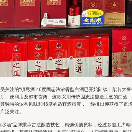
受关注的“须尽酒”46度固态法浓香型白酒已开始陆续上架各大餐
场所、便利店及超市货架。这款采用传统固态法酿造工艺的白酒
以其独特的浓香风味和46度的适宜酒精度，一经推出便获得了市
的广泛关注。
“须尽酒”品牌秉承古法酿造技艺，精选优质原料，经过多道工序精